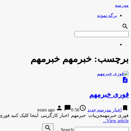
مدرسه
برگه نمونه
search
برچسب:
خبرمهم خبرمهم
description
فوری خبرمهم
person
chat_bubble
access_time
bookmark
اخبار مدرسه جدید
56 years ago
0
فوری خبرمهمجزییات خبرمهم اخبار کارگزینی اینجا کلیک کنید فوری
View article...
Search
search
Search …
for