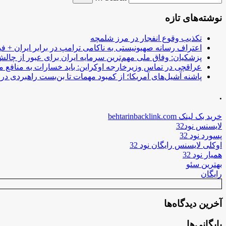
نوشته‌های تازه
تکذیب وقوع انفجار در مرز شلمچه
اعتراف رسانه صهیونیستی به ناکامی ترامپ در برابر ایران + فی
پزشکیان: وفاق ملی مهم‌ترین سرمایه ایران برای عبور از چا
عراقچی در تماس وزیرخارجه اوکراین: باید خسارات به منافع م
پاشنه آشیل‌های آمریکا؛ از کمبود مهمات تا بن‌بست راهبردی در ب
.
خرید بک لینک behtarinbacklink.com
لایسنس نود32
پسورد نود 32
اوکلی لایسنس رایگان نود 32
همیار نود 32
بهترین سئو
رایگان
آخرین دیدگاه‌ها
بایگانی‌ها