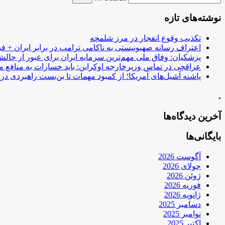
نوشته‌های تازه
تکذیب وقوع انفجار در مرز شلمچه
اعتراف رسانه صهیونیستی به ناکامی ترامپ در برابر ایران + فی
پزشکیان: وفاق ملی مهم‌ترین سرمایه ایران برای عبور از چا
عراقچی در تماس وزیرخارجه اوکراین: باید خسارات به منافع م
پاشنه آشیل‌های آمریکا؛ از کمبود مهمات تا بن‌بست راهبردی در ب
.
آخرین دیدگاه‌ها
بایگانی‌ها
آگوست 2026
جولای 2026
ژوئن 2026
فوریه 2026
ژانویه 2026
دسامبر 2025
نوامبر 2025
اکتبر 2025