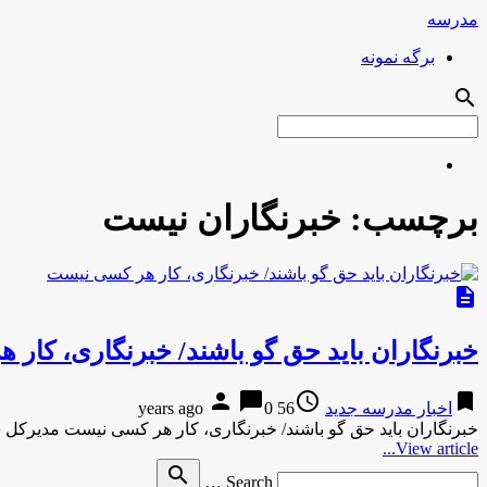
مدرسه
برگه نمونه
search
برچسب:
خبرنگاران نیست
description
خبرنگاران باید حق گو باشند/ خبرنگاری، کار
person
chat_bubble
access_time
bookmark
اخبار مدرسه جدید
56 years ago
0
خبرنگاران باید حق گو باشند/ خبرنگاری، کار هر کسی نیست مدیرک
View article...
Search
search
Search …
for