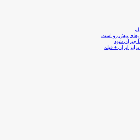
لم
لش‌های پیش رو است
ا جبران شود
رابر ایران + فیلم