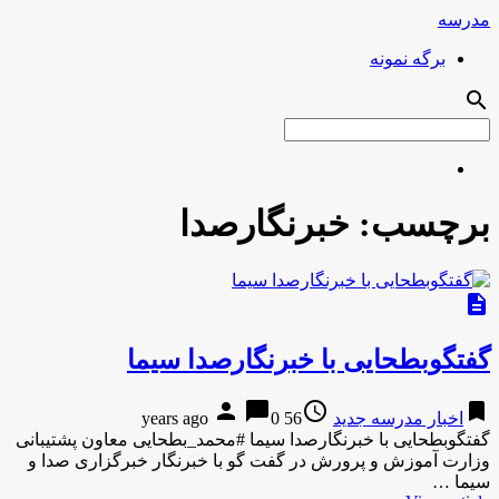
مدرسه
برگه نمونه
search
برچسب:
خبرنگارصدا
description
گفتگوبطحایی با خبرنگارصدا سیما
person
chat_bubble
access_time
bookmark
اخبار مدرسه جدید
56 years ago
0
گفتگوبطحایی با خبرنگارصدا سیما #محمد_بطحایی معاون پشتیبانی
وزارت آموزش و پرورش در گفت گو با خبرنگار خبرگزاری صدا و
سیما …