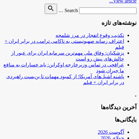
View article...
Search
search
Search …
for
نوشته‌های تازه
تکذیب وقوع انفجار در مرز شلمچه
اعتراف رسانه صهیونیستی به ناکامی ترامپ در برابر ایران +
فیلم
پزشکیان: وفاق ملی مهم‌ترین سرمایه ایران برای عبور از
چالش‌های پیش رو است
عراقچی در تماس وزیرخارجه اوکراین: باید خسارات به منافع
ما جبران شود
پاشنه آشیل‌های آمریکا؛ از کمبود مهمات تا بن‌بست راهبردی
در برابر ایران + فیلم
.
آخرین دیدگاه‌ها
بایگانی‌ها
آگوست 2026
جولای 2026