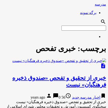
مدرسه
برگه نمونه
search
برچسب:
خبری تفحص
description
خبری از تحقیق و تفحص «صندوق ذخیره
فرهنگیان» نیست
person
chat_bubble
access_time
bookmark
اخبار مدرسه جدید
56 years ago
0
خبری از تحقیق و تفحص «صندوق ذخیره فرهنگیان» نیست
سخنگوی کمیسیون آموزش و تحقیقات مجلس شورای اسلامی از