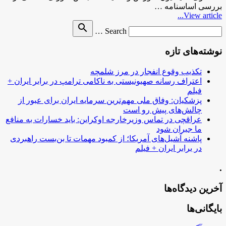
بررسی اساسنامه …
View article...
Search
search
Search …
for
نوشته‌های تازه
تکذیب وقوع انفجار در مرز شلمچه
اعتراف رسانه صهیونیستی به ناکامی ترامپ در برابر ایران +
فیلم
پزشکیان: وفاق ملی مهم‌ترین سرمایه ایران برای عبور از
چالش‌های پیش رو است
عراقچی در تماس وزیرخارجه اوکراین: باید خسارات به منافع
ما جبران شود
پاشنه آشیل‌های آمریکا؛ از کمبود مهمات تا بن‌بست راهبردی
در برابر ایران + فیلم
.
آخرین دیدگاه‌ها
بایگانی‌ها