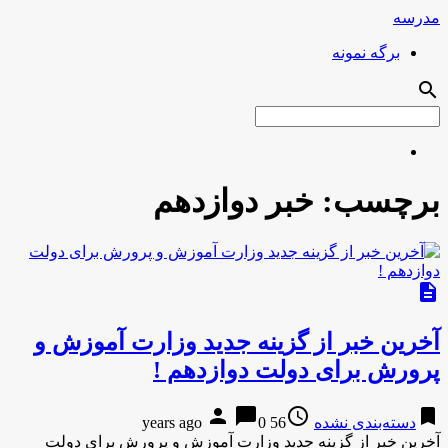
مدرسه
برگه نمونه
search
برچسب:
خبر دوازدهم
description
آخرین خبر از گزینه جدید وزارت آموزش و
پرورش برای دولت دوازدهم !
person
chat_bubble
access_time
bookmark
دسته‌بندی نشده
56 years ago
0
آخرین خبر از گزینه جدید وزارت آموزش و پرورش برای دولت