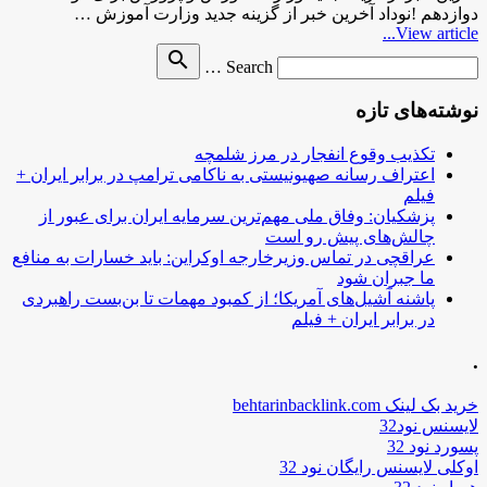
دوازدهم !نوداد آخرین خبر از گزینه جدید وزارت آموزش …
View article...
Search
search
Search …
for
نوشته‌های تازه
تکذیب وقوع انفجار در مرز شلمچه
اعتراف رسانه صهیونیستی به ناکامی ترامپ در برابر ایران +
فیلم
پزشکیان: وفاق ملی مهم‌ترین سرمایه ایران برای عبور از
چالش‌های پیش رو است
عراقچی در تماس وزیرخارجه اوکراین: باید خسارات به منافع
ما جبران شود
پاشنه آشیل‌های آمریکا؛ از کمبود مهمات تا بن‌بست راهبردی
در برابر ایران + فیلم
.
خرید بک لینک behtarinbacklink.com
لایسنس نود32
پسورد نود 32
اوکلی لایسنس رایگان نود 32