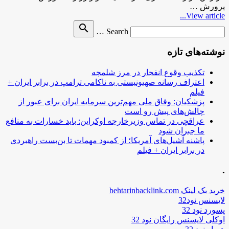
پرورش …
View article...
Search
search
Search …
for
نوشته‌های تازه
تکذیب وقوع انفجار در مرز شلمچه
اعتراف رسانه صهیونیستی به ناکامی ترامپ در برابر ایران +
فیلم
پزشکیان: وفاق ملی مهم‌ترین سرمایه ایران برای عبور از
چالش‌های پیش رو است
عراقچی در تماس وزیرخارجه اوکراین: باید خسارات به منافع
ما جبران شود
پاشنه آشیل‌های آمریکا؛ از کمبود مهمات تا بن‌بست راهبردی
در برابر ایران + فیلم
.
خرید بک لینک behtarinbacklink.com
لایسنس نود32
پسورد نود 32
اوکلی لایسنس رایگان نود 32