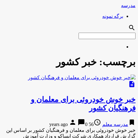
مدرسه
برگه نمونه
search
برچسب:
خبر کشور
description
خبر خوش خودروئی برای معلمان و
فرهنگیان کشور
person
chat_bubble
access_time
bookmark
مدرسه معلم
56 years ago
0
خبر خوش خودروئی برای معلمان و فرهنگیان کشور بر اساس این
گزارش قرارداد همکاری شرکت ایساکو و وزارت آموزش