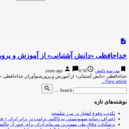
description
خداحافظی «دانش آشتیانی» از آموزش و پر
person
chat_bubble
access_time
bookmark
مدرسه دانش
56 years ago
0
خداحافظی «دانش آشتیانی» از آموزش و پرورشنوآوران خداحافظی «د
View article...
Search
search
Search …
for
نوشته‌های تازه
تکذیب وقوع انفجار در مرز شلمچه
اعتراف رسانه صهیونیستی به ناکامی ترامپ در برابر ایران + فی
پزشکیان: وفاق ملی مهم‌ترین سرمایه ایران برای عبور از چا