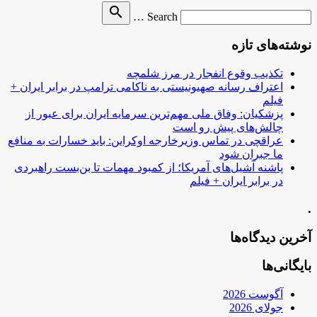
Search
search
Search …
for
نوشته‌های تازه
تکذیب وقوع انفجار در مرز شلمچه
اعتراف رسانه صهیونیستی به ناکامی ترامپ در برابر ایران +
فیلم
پزشکیان: وفاق ملی مهم‌ترین سرمایه ایران برای عبور از
چالش‌های پیش رو است
عراقچی در تماس وزیرخارجه اوکراین: باید خسارات به منافع
ما جبران شود
پاشنه آشیل‌های آمریکا؛ از کمبود مهمات تا بن‌بست راهبردی
در برابر ایران + فیلم
.
آخرین دیدگاه‌ها
بایگانی‌ها
آگوست 2026
جولای 2026