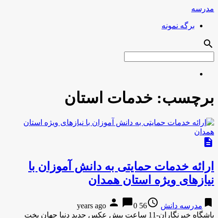
مدرسه
برگه نمونه
search
برچسب:
خدمات استان
description
ارائه خدمات حمایتی به دانش آموزان با
نیازهای ویژه استان همدان
person
chat_bubble
access_time
bookmark
مدرسه دانش
56 years ago
0
باشگاه خبرنگاران-11 ساعت پیش عکس جدید دنیا جهان بخت