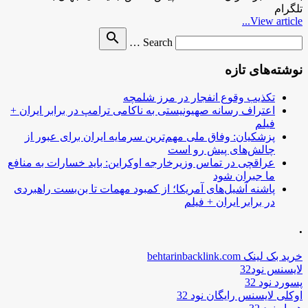
تلگرام
View article...
Search
search
Search …
for
نوشته‌های تازه
تکذیب وقوع انفجار در مرز شلمچه
اعتراف رسانه صهیونیستی به ناکامی ترامپ در برابر ایران +
فیلم
پزشکیان: وفاق ملی مهم‌ترین سرمایه ایران برای عبور از
چالش‌های پیش رو است
عراقچی در تماس وزیرخارجه اوکراین: باید خسارات به منافع
ما جبران شود
پاشنه آشیل‌های آمریکا؛ از کمبود مهمات تا بن‌بست راهبردی
در برابر ایران + فیلم
.
خرید بک لینک behtarinbacklink.com
لایسنس نود32
پسورد نود 32
اوکلی لایسنس رایگان نود 32