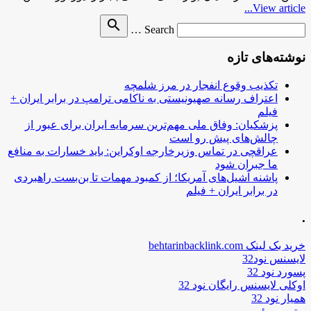
View article...
Search
search
Search …
for
نوشته‌های تازه
تکذیب وقوع انفجار در مرز شلمچه
اعتراف رسانه صهیونیستی به ناکامی ترامپ در برابر ایران +
فیلم
پزشکیان: وفاق ملی مهم‌ترین سرمایه ایران برای عبور از
چالش‌های پیش رو است
عراقچی در تماس وزیرخارجه اوکراین: باید خسارات به منافع
ما جبران شود
پاشنه آشیل‌های آمریکا؛ از کمبود مهمات تا بن‌بست راهبردی
در برابر ایران + فیلم
.
خرید بک لینک behtarinbacklink.com
لایسنس نود32
پسورد نود 32
اوکلی لایسنس رایگان نود 32
همیار نود 32