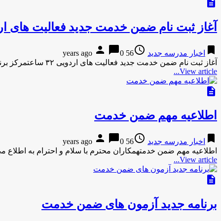
description
آغاز ثبت نام ضمن خدمت جدید فعالیت های اردویی ۲
person
chat_bubble
access_time
bookmark
اخبار مدرسه جدید
56 years ago
0
آغاز ثبت نام ضمن خدمت جدید فعالیت های اردویی ۳۲ ساعتمرکز برنامه ریزی #نیروی_انسانی و فناوری اطلاعات وزارت آموزش و …
View article...
description
اطلاعیه مهم ضمن خدمت
person
chat_bubble
access_time
bookmark
اخبار مدرسه جدید
56 years ago
0
اطلاعیه مهم ضمن خدمتهمکاران محترم با سلام و احترام ​به اطلاع م
View article...
description
برنامه جدید آزمون های ضمن خدمت