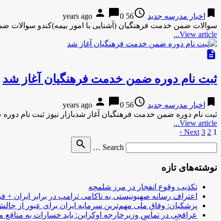
person
chat_bubble
access_time
bookmark
اخبار مدرسه جدید
56 years ago
0
سوالات ضمن خدمت فرهنگیان (آشنایی با امور بیمه)کندو سوالات ض
View article...
description
ثبت نام دوره ضمن خدمت فرهنگیان آغاز شد
person
chat_bubble
access_time
bookmark
اخبار مدرسه جدید
56 years ago
0
ثبت نام دوره ضمن خدمت فرهنگیان آغاز شدبازار نیوز ثبت نام دوره 
View article...
1
2
3
Next ›
صفحه‌بندی
Search
search
نوشته‌ها
Search …
for
نوشته‌های تازه
تکذیب وقوع انفجار در مرز شلمچه
اعتراف رسانه صهیونیستی به ناکامی ترامپ در برابر ایران + فی
پزشکیان: وفاق ملی مهم‌ترین سرمایه ایران برای عبور از چا
عراقچی در تماس وزیرخارجه اوکراین: باید خسارات به منافع م