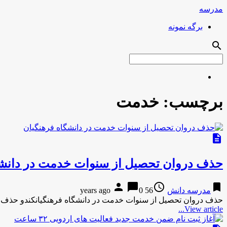
مدرسه
برگه نمونه
search
برچسب:
خدمت
description
حذف دروان تحصیل از سنوات خدمت در دانشگ
person
chat_bubble
access_time
bookmark
مدرسه دانش
56 years ago
0
حذف دروان تحصیل از سنوات خدمت در دانشگاه فرهنگیانکندو حذف 
View article...