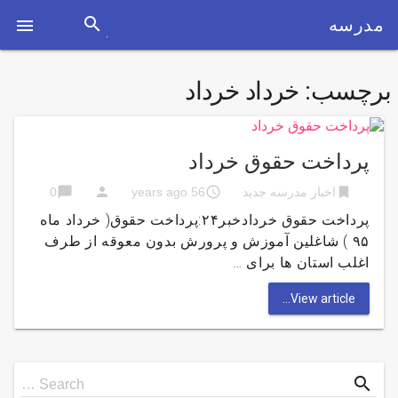
search
مدرسه

برچسب:
خرداد خرداد
پرداخت حقوق خرداد
chat_bubble
person
access_time
bookmark
اخبار مدرسه جدید
56 years ago
0
پرداخت حقوق خردادخبر۲۴:پرداخت حقوق( خرداد ماه
۹۵ ) شاغلین آموزش و پرورش بدون معوقه از طرف
اغلب استان ها برای …
View article...
Search
search
Search …
for