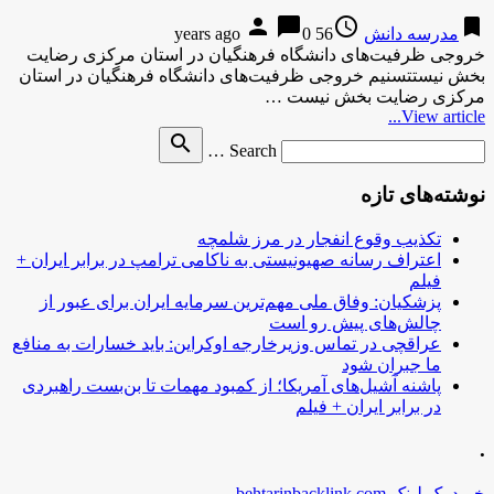
person
chat_bubble
access_time
bookmark
مدرسه دانش
56 years ago
0
خروجی ظرفیت‌های دانشگاه فرهنگیان در استان مرکزی رضایت
بخش نیستتسنیم خروجی ظرفیت‌های دانشگاه فرهنگیان در استان
مرکزی رضایت بخش نیست …
View article...
Search
search
Search …
for
نوشته‌های تازه
تکذیب وقوع انفجار در مرز شلمچه
اعتراف رسانه صهیونیستی به ناکامی ترامپ در برابر ایران +
فیلم
پزشکیان: وفاق ملی مهم‌ترین سرمایه ایران برای عبور از
چالش‌های پیش رو است
عراقچی در تماس وزیرخارجه اوکراین: باید خسارات به منافع
ما جبران شود
پاشنه آشیل‌های آمریکا؛ از کمبود مهمات تا بن‌بست راهبردی
در برابر ایران + فیلم
.
خرید بک لینک behtarinbacklink.com