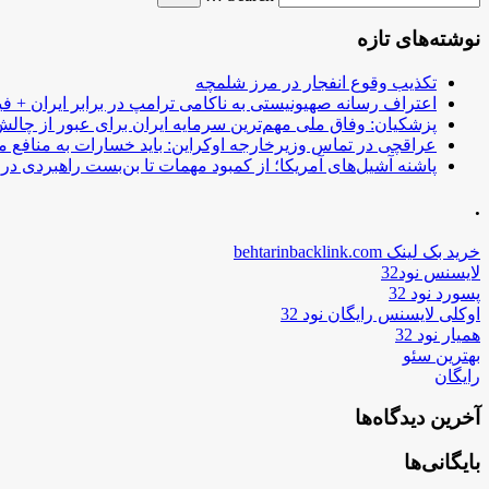
نوشته‌های تازه
تکذیب وقوع انفجار در مرز شلمچه
اعتراف رسانه صهیونیستی به ناکامی ترامپ در برابر ایران + فی
پزشکیان: وفاق ملی مهم‌ترین سرمایه ایران برای عبور از چا
عراقچی در تماس وزیرخارجه اوکراین: باید خسارات به منافع م
پاشنه آشیل‌های آمریکا؛ از کمبود مهمات تا بن‌بست راهبردی در ب
.
خرید بک لینک behtarinbacklink.com
لایسنس نود32
پسورد نود 32
اوکلی لایسنس رایگان نود 32
همیار نود 32
بهترین سئو
رایگان
آخرین دیدگاه‌ها
بایگانی‌ها