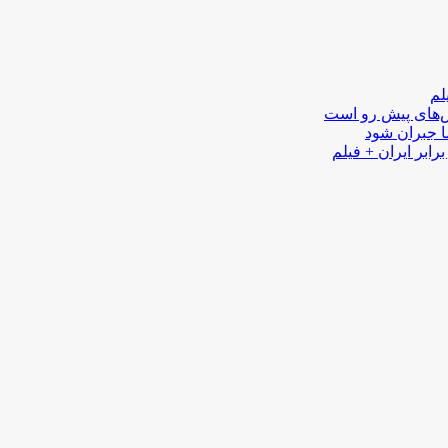
لم
لش‌های پیش رو است
ا جبران شود
رابر ایران + فیلم