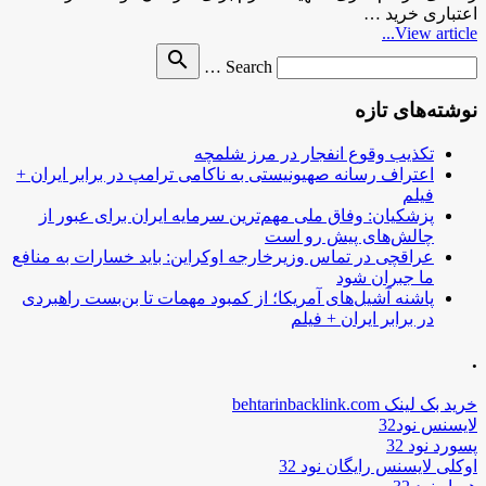
اعتباری خرید …
View article...
Search
search
Search …
for
نوشته‌های تازه
تکذیب وقوع انفجار در مرز شلمچه
اعتراف رسانه صهیونیستی به ناکامی ترامپ در برابر ایران +
فیلم
پزشکیان: وفاق ملی مهم‌ترین سرمایه ایران برای عبور از
چالش‌های پیش رو است
عراقچی در تماس وزیرخارجه اوکراین: باید خسارات به منافع
ما جبران شود
پاشنه آشیل‌های آمریکا؛ از کمبود مهمات تا بن‌بست راهبردی
در برابر ایران + فیلم
.
خرید بک لینک behtarinbacklink.com
لایسنس نود32
پسورد نود 32
اوکلی لایسنس رایگان نود 32