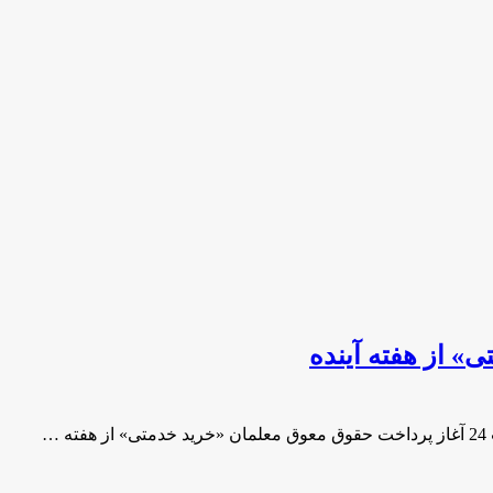
» از هفته آینده
…