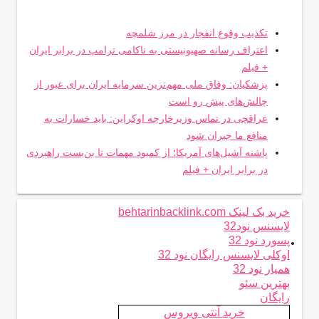
تکذیب وقوع انفجار در مرز شلمچه
اعتراف رسانه صهیونیستی به ناکامی ترامپ در برابر ایران
+ فیلم
پزشکیان: وفاق ملی مهم‌ترین سرمایه ایران برای عبور از
چالش‌های پیش رو است
عراقچی در تماس وزیرخارجه اوکراین: باید خسارات به
منافع ما جبران شود
پاشنه آشیل‌های آمریکا؛ از کمبود مهمات تا بن‌بست راهبردی
در برابر ایران + فیلم
خرید بک لینک behtarinbacklink.com
لایسنس نود32
.
پسورد نود 32
اوکلی لایسنس رایگان نود 32
همیار نود 32
بهترین سئو
رایگان
خرید آنتی ویروس