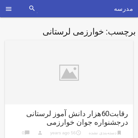
search
مدرسه

برچسب:
خوارزمی لرستانی
رقابت60هزار دانش آموز لرستانی
درجشنواره جوان خوارزمی
chat_bubble
person
access_time
bookmark
دسته‌بندی نشده
56 years ago
0