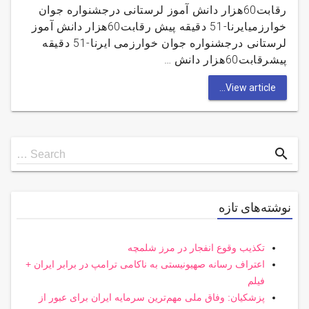
رقابت60هزار دانش آموز لرستانی درجشنواره جوان
خوارزمیایرنا-51 دقیقه پیش رقابت60هزار دانش آموز
لرستانی درجشنواره جوان خوارزمی ایرنا-51 دقیقه
پیشرقابت60هزار دانش …
View article...
Search
search
Search …
for
نوشته‌های تازه
تکذیب وقوع انفجار در مرز شلمچه
اعتراف رسانه صهیونیستی به ناکامی ترامپ در برابر ایران +
فیلم
پزشکیان: وفاق ملی مهم‌ترین سرمایه ایران برای عبور از