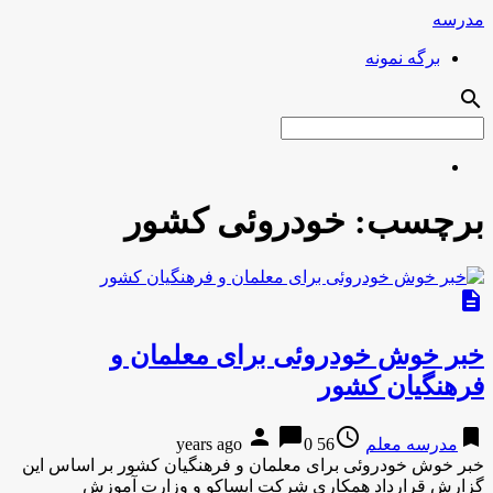
مدرسه
برگه نمونه
search
برچسب:
خودروئی کشور
description
خبر خوش خودروئی برای معلمان و
فرهنگیان کشور
person
chat_bubble
access_time
bookmark
مدرسه معلم
56 years ago
0
خبر خوش خودروئی برای معلمان و فرهنگیان کشور بر اساس این
گزارش قرارداد همکاری شرکت ایساکو و وزارت آموزش