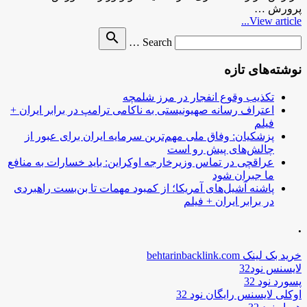
پرورش …
View article...
Search
search
Search …
for
نوشته‌های تازه
تکذیب وقوع انفجار در مرز شلمچه
اعتراف رسانه صهیونیستی به ناکامی ترامپ در برابر ایران +
فیلم
پزشکیان: وفاق ملی مهم‌ترین سرمایه ایران برای عبور از
چالش‌های پیش رو است
عراقچی در تماس وزیرخارجه اوکراین: باید خسارات به منافع
ما جبران شود
پاشنه آشیل‌های آمریکا؛ از کمبود مهمات تا بن‌بست راهبردی
در برابر ایران + فیلم
.
خرید بک لینک behtarinbacklink.com
لایسنس نود32
پسورد نود 32
اوکلی لایسنس رایگان نود 32