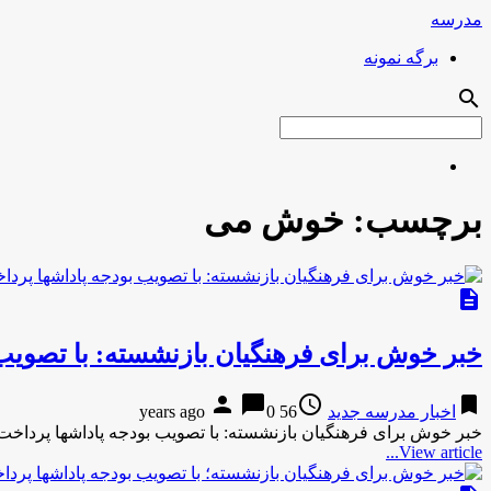
مدرسه
برگه نمونه
search
برچسب:
خوش می
description
خبر خوش برای فرهنگیان بازنشسته: با تصویب
person
chat_bubble
access_time
bookmark
اخبار مدرسه جدید
56 years ago
0
خبر خوش برای فرهنگیان بازنشسته: با تصویب بودجه پاداشها پرداخت می شودخبرآنلاین-19 دقیقه پیش خبر خوش 
View article...