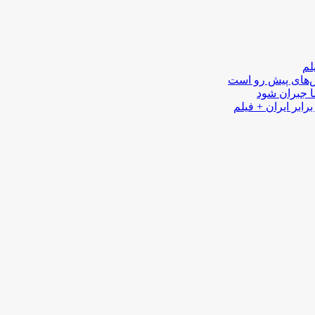
لم
لش‌های پیش رو است
ا جبران شود
رابر ایران + فیلم