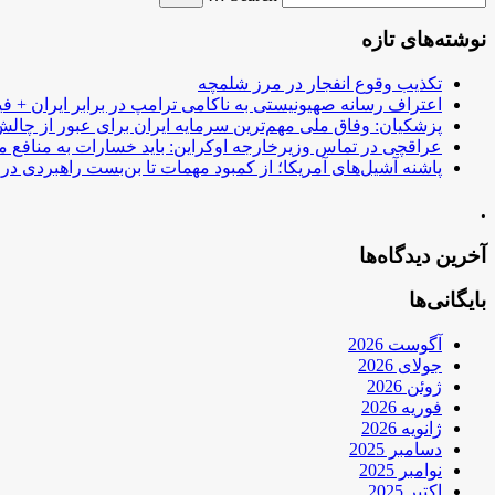
نوشته‌های تازه
تکذیب وقوع انفجار در مرز شلمچه
اعتراف رسانه صهیونیستی به ناکامی ترامپ در برابر ایران + فی
پزشکیان: وفاق ملی مهم‌ترین سرمایه ایران برای عبور از چا
عراقچی در تماس وزیرخارجه اوکراین: باید خسارات به منافع م
پاشنه آشیل‌های آمریکا؛ از کمبود مهمات تا بن‌بست راهبردی در ب
.
آخرین دیدگاه‌ها
بایگانی‌ها
آگوست 2026
جولای 2026
ژوئن 2026
فوریه 2026
ژانویه 2026
دسامبر 2025
نوامبر 2025
اکتبر 2025