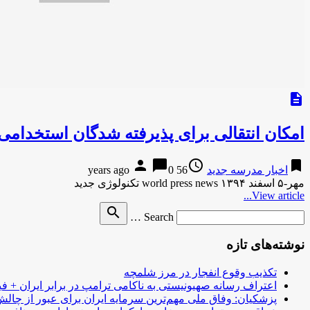
description
امکان انتقالی برای پذیرفته شدگان استخدام
person
chat_bubble
access_time
bookmark
اخبار مدرسه جدید
56 years ago
0
مهر-۵ اسفند ۱۳۹۴ world press news تکنولوژی جدید
View article...
Search
search
Search …
for
نوشته‌های تازه
تکذیب وقوع انفجار در مرز شلمچه
اعتراف رسانه صهیونیستی به ناکامی ترامپ در برابر ایران + فی
پزشکیان: وفاق ملی مهم‌ترین سرمایه ایران برای عبور از چا