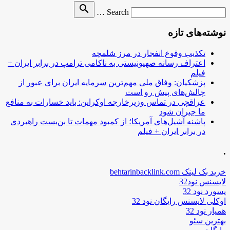
Search
search
Search …
for
نوشته‌های تازه
تکذیب وقوع انفجار در مرز شلمچه
اعتراف رسانه صهیونیستی به ناکامی ترامپ در برابر ایران +
فیلم
پزشکیان: وفاق ملی مهم‌ترین سرمایه ایران برای عبور از
چالش‌های پیش رو است
عراقچی در تماس وزیرخارجه اوکراین: باید خسارات به منافع
ما جبران شود
پاشنه آشیل‌های آمریکا؛ از کمبود مهمات تا بن‌بست راهبردی
در برابر ایران + فیلم
.
خرید بک لینک behtarinbacklink.com
لایسنس نود32
پسورد نود 32
اوکلی لایسنس رایگان نود 32
همیار نود 32
بهترین سئو