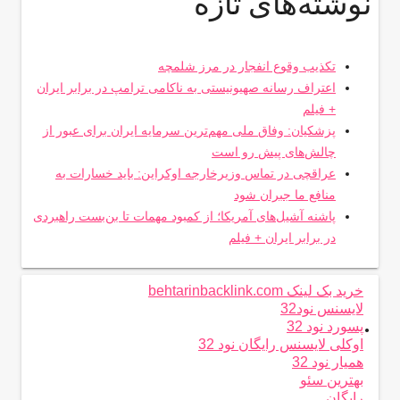
نوشته‌های تازه
تکذیب وقوع انفجار در مرز شلمچه
اعتراف رسانه صهیونیستی به ناکامی ترامپ در برابر ایران
+ فیلم
پزشکیان: وفاق ملی مهم‌ترین سرمایه ایران برای عبور از
چالش‌های پیش رو است
عراقچی در تماس وزیرخارجه اوکراین: باید خسارات به
منافع ما جبران شود
پاشنه آشیل‌های آمریکا؛ از کمبود مهمات تا بن‌بست راهبردی
در برابر ایران + فیلم
خرید بک لینک behtarinbacklink.com
لایسنس نود32
.
پسورد نود 32
اوکلی لایسنس رایگان نود 32
همیار نود 32
بهترین سئو
رایگان