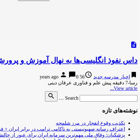
description
داس نفوذ انگلیسی‌ها به نهال آموزش و پرور
person
chat_bubble
access_time
bookmark
اخبار مدرسه جدید
56 years ago
0
رسا-7 دقیقه پیش علم و فناوری عرفان دینی
View article...
Search
search
Search …
for
نوشته‌های تازه
تکذیب وقوع انفجار در مرز شلمچه
اعتراف رسانه صهیونیستی به ناکامی ترامپ در برابر ایران + فی
پزشکیان: وفاق ملی مهم‌ترین سرمایه ایران برای عبور از چا