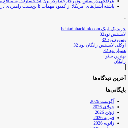
عراقچی در تماس وزیرخارجه اوکراین: باید خسارات به منافع م
پاشنه آشیل‌های آمریکا؛ از کمبود مهمات تا بن‌بست راهبردی در ب
.
خرید بک لینک behtarinbacklink.com
لایسنس نود32
پسورد نود 32
اوکلی لایسنس رایگان نود 32
همیار نود 32
بهترین سئو
رایگان
آخرین دیدگاه‌ها
بایگانی‌ها
آگوست 2026
جولای 2026
ژوئن 2026
فوریه 2026
ژانویه 2026