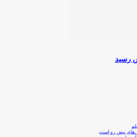
ش رسید
لم
لش‌های پیش رو است