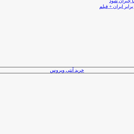
ا جبران شود
رابر ایران + فیلم
خرید آنتی ویروس