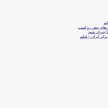
لم
لش‌های پیش رو است
ا جبران شود
رابر ایران + فیلم