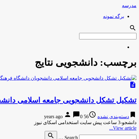
مدرسه
برگه نمونه
search
برچسب:
دانشجویی نتایج
description
تشکیل تشکل دانشجویی جامعه اسلامی دانشجویا
person
chat_bubble
access_time
bookmark
دسته‌بندی نشده
56 years ago
0
دانشجو-3 ساعت پیش سایت استخدامی اسکای نیوز
View article...
Search
search
Search …
for