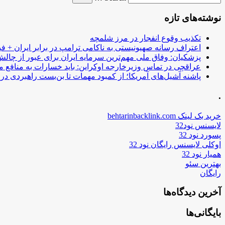
نوشته‌های تازه
تکذیب وقوع انفجار در مرز شلمچه
اعتراف رسانه صهیونیستی به ناکامی ترامپ در برابر ایران + فی
پزشکیان: وفاق ملی مهم‌ترین سرمایه ایران برای عبور از چا
عراقچی در تماس وزیرخارجه اوکراین: باید خسارات به منافع م
پاشنه آشیل‌های آمریکا؛ از کمبود مهمات تا بن‌بست راهبردی در ب
.
خرید بک لینک behtarinbacklink.com
لایسنس نود32
پسورد نود 32
اوکلی لایسنس رایگان نود 32
همیار نود 32
بهترین سئو
رایگان
آخرین دیدگاه‌ها
بایگانی‌ها