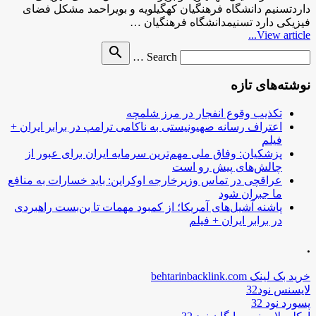
داردتسنیم دانشگاه فرهنگیان کهگیلویه و بویراحمد مشکل فضای
فیزیکی دارد تسنیمدانشگاه فرهنگیان …
View article...
Search
search
Search …
for
نوشته‌های تازه
تکذیب وقوع انفجار در مرز شلمچه
اعتراف رسانه صهیونیستی به ناکامی ترامپ در برابر ایران +
فیلم
پزشکیان: وفاق ملی مهم‌ترین سرمایه ایران برای عبور از
چالش‌های پیش رو است
عراقچی در تماس وزیرخارجه اوکراین: باید خسارات به منافع
ما جبران شود
پاشنه آشیل‌های آمریکا؛ از کمبود مهمات تا بن‌بست راهبردی
در برابر ایران + فیلم
.
خرید بک لینک behtarinbacklink.com
لایسنس نود32
پسورد نود 32