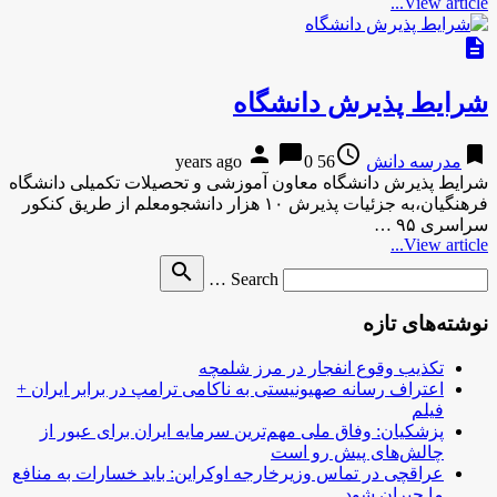
View article...
description
شرایط پذیرش دانشگاه
person
chat_bubble
access_time
bookmark
مدرسه دانش
56 years ago
0
شرایط پذیرش دانشگاه معاون آموزشی و تحصیلات تکمیلی دانشگاه
فرهنگیان،‌به جزئیات پذیرش ۱۰ هزار دانشجومعلم از طریق کنکور
سراسری ۹۵ …
View article...
Search
search
Search …
for
نوشته‌های تازه
تکذیب وقوع انفجار در مرز شلمچه
اعتراف رسانه صهیونیستی به ناکامی ترامپ در برابر ایران +
فیلم
پزشکیان: وفاق ملی مهم‌ترین سرمایه ایران برای عبور از
چالش‌های پیش رو است
عراقچی در تماس وزیرخارجه اوکراین: باید خسارات به منافع
ما جبران شود