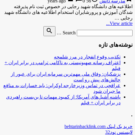
مدرسه دانش
56 years ago
0
اطلاعیه های دانشگاه شهید رجایی در خصوص ثبت نام پذیرفته
شدگان آموزش و پرورشایران استخدام اطلاعیه های دانشگاه شهید
رجایی …
View article...
Search
search
Search …
for
نوشته‌های تازه
تکذیب وقوع انفجار در مرز شلمچه
اعتراف رسانه صهیونیستی به ناکامی ترامپ در برابر ایران +
فیلم
پزشکیان: وفاق ملی مهم‌ترین سرمایه ایران برای عبور از
چالش‌های پیش رو است
عراقچی در تماس وزیرخارجه اوکراین: باید خسارات به منافع
ما جبران شود
پاشنه آشیل‌های آمریکا؛ از کمبود مهمات تا بن‌بست راهبردی
در برابر ایران + فیلم
.
خرید بک لینک behtarinbacklink.com
لایسنس نود32