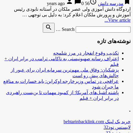
person
chat_bubble
access_time
bookmark
مدرسه دانش
56 years ago
0
اردوگاه دانش آموزی ولی عصر ملکان در آستانه نابودی رئیس
آموزش و پرورش ملکان اعلام کرد: به دلیل بی توجهی …
View article...
Search
search
Search …
for
نوشته‌های تازه
تکذیب وقوع انفجار در مرز شلمچه
اعتراف رسانه صهیونیستی به ناکامی ترامپ در برابر ایران +
فیلم
پزشکیان: وفاق ملی مهم‌ترین سرمایه ایران برای عبور از
چالش‌های پیش رو است
عراقچی در تماس وزیرخارجه اوکراین: باید خسارات به منافع
ما جبران شود
پاشنه آشیل‌های آمریکا؛ از کمبود مهمات تا بن‌بست راهبردی
در برابر ایران + فیلم
.
خرید بک لینک behtarinbacklink.com
لایسنس نود32
پسورد نود 32