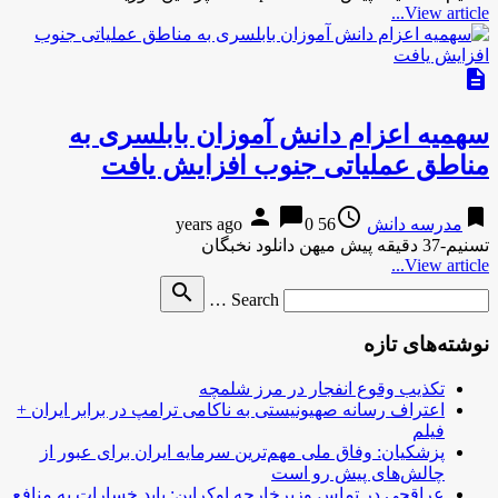
View article...
description
سهمیه اعزام دانش آموزان بابلسری به
مناطق عملیاتی جنوب افزایش یافت
person
chat_bubble
access_time
bookmark
مدرسه دانش
56 years ago
0
تسنیم-37 دقیقه پیش میهن دانلود نخبگان
View article...
Search
search
Search …
for
نوشته‌های تازه
تکذیب وقوع انفجار در مرز شلمچه
اعتراف رسانه صهیونیستی به ناکامی ترامپ در برابر ایران +
فیلم
پزشکیان: وفاق ملی مهم‌ترین سرمایه ایران برای عبور از
چالش‌های پیش رو است
عراقچی در تماس وزیرخارجه اوکراین: باید خسارات به منافع