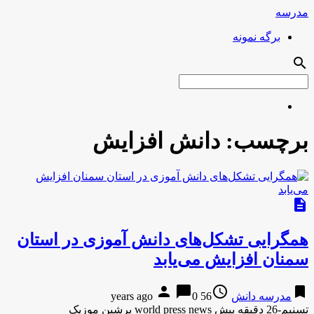
مدرسه
برگه نمونه
search
برچسب:
دانش افزایش
description
همگرایی تشکل‌های دانش آموزی در استان
سمنان افزایش می‌یابد
person
chat_bubble
access_time
bookmark
مدرسه دانش
56 years ago
0
تسنیم-26 دقیقه پیش world press news پرشین موزیک