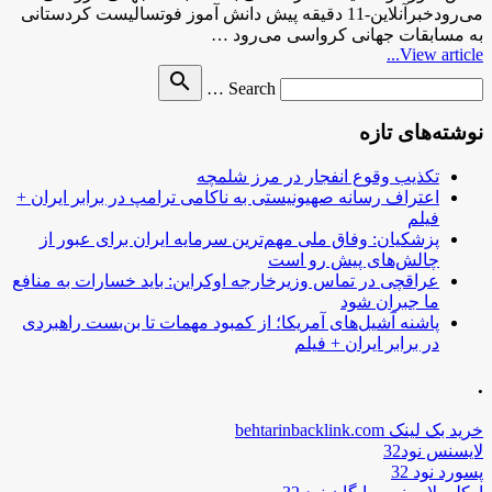
می‌رودخبرآنلاین-11 دقیقه پیش دانش آموز فوتسالیست کردستانی
به مسابقات جهانی کرواسی می‌رود …
View article...
Search
search
Search …
for
نوشته‌های تازه
تکذیب وقوع انفجار در مرز شلمچه
اعتراف رسانه صهیونیستی به ناکامی ترامپ در برابر ایران +
فیلم
پزشکیان: وفاق ملی مهم‌ترین سرمایه ایران برای عبور از
چالش‌های پیش رو است
عراقچی در تماس وزیرخارجه اوکراین: باید خسارات به منافع
ما جبران شود
پاشنه آشیل‌های آمریکا؛ از کمبود مهمات تا بن‌بست راهبردی
در برابر ایران + فیلم
.
خرید بک لینک behtarinbacklink.com
لایسنس نود32
پسورد نود 32