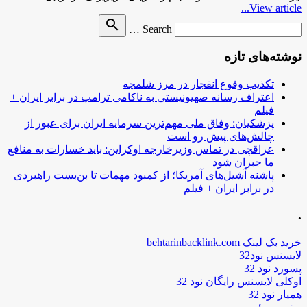
View article...
Search
search
Search …
for
نوشته‌های تازه
تکذیب وقوع انفجار در مرز شلمچه
اعتراف رسانه صهیونیستی به ناکامی ترامپ در برابر ایران +
فیلم
پزشکیان: وفاق ملی مهم‌ترین سرمایه ایران برای عبور از
چالش‌های پیش رو است
عراقچی در تماس وزیرخارجه اوکراین: باید خسارات به منافع
ما جبران شود
پاشنه آشیل‌های آمریکا؛ از کمبود مهمات تا بن‌بست راهبردی
در برابر ایران + فیلم
.
خرید بک لینک behtarinbacklink.com
لایسنس نود32
پسورد نود 32
اوکلی لایسنس رایگان نود 32
همیار نود 32