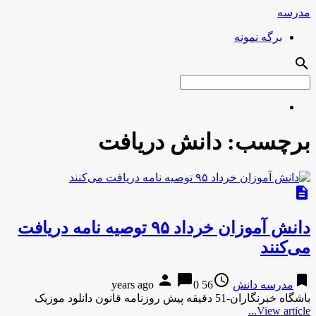
مدرسه
برگه نمونه
search
برچسب:
دانش دریافت
description
دانش آموزان خرداد ۹۵ توصیه نامه دریافت
می‌کنند
person
chat_bubble
access_time
bookmark
مدرسه دانش
56 years ago
0
باشگاه خبرنگاران-51 دقیقه پیش روزنامه قانون دانلود موزیک
View article...