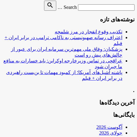
Search
search
Search …
for
نوشته‌های تازه
تکذیب وقوع انفجار در مرز شلمچه
اعتراف رسانه صهیونیستی به ناکامی ترامپ در برابر ایران +
فیلم
پزشکیان: وفاق ملی مهم‌ترین سرمایه ایران برای عبور از
چالش‌های پیش رو است
عراقچی در تماس وزیرخارجه اوکراین: باید خسارات به منافع
ما جبران شود
پاشنه آشیل‌های آمریکا؛ از کمبود مهمات تا بن‌بست راهبردی
در برابر ایران + فیلم
.
آخرین دیدگاه‌ها
بایگانی‌ها
آگوست 2026
جولای 2026