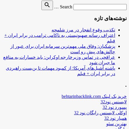
Search
search
Search …
for
نوشته‌های تازه
تکذیب وقوع انفجار در مرز شلمچه
اعتراف رسانه صهیونیستی به ناکامی ترامپ در برابر ایران +
فیلم
پزشکیان: وفاق ملی مهم‌ترین سرمایه ایران برای عبور از
چالش‌های پیش رو است
عراقچی در تماس وزیرخارجه اوکراین: باید خسارات به منافع
ما جبران شود
پاشنه آشیل‌های آمریکا؛ از کمبود مهمات تا بن‌بست راهبردی
در برابر ایران + فیلم
.
خرید بک لینک behtarinbacklink.com
لایسنس نود32
پسورد نود 32
اوکلی لایسنس رایگان نود 32
همیار نود 32
بهترین سئو