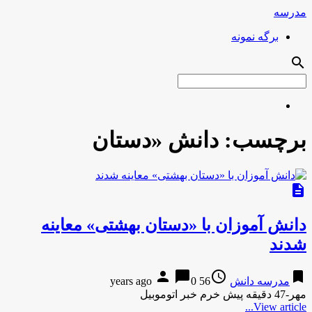
مدرسه
برگه نمونه
search
برچسب:
دانش «دستان
description
دانش آموزان با «دستان بهشتی» معاینه
شدند
person
chat_bubble
access_time
bookmark
مدرسه دانش
56 years ago
0
مهر-47 دقیقه پیش خرم خبر اتوموبیل
View article...