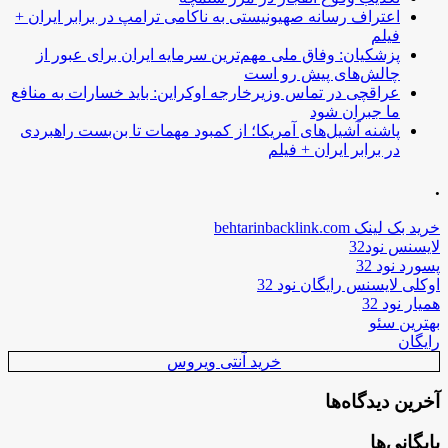
اعتراف رسانه صهیونیستی به ناکامی ترامپ در برابر ایران +
فیلم
پزشکیان: وفاق ملی مهم‌ترین سرمایه ایران برای عبور از
چالش‌های پیش رو است
عراقچی در تماس وزیرخارجه اوکراین: باید خسارات به منافع
ما جبران شود
پاشنه آشیل‌های آمریکا؛ از کمبود مهمات تا بن‌بست راهبردی
در برابر ایران + فیلم
.
خرید بک لینک behtarinbacklink.com
لایسنس نود32
پسورد نود 32
اوکلی لایسنس رایگان نود 32
همیار نود 32
بهترین سئو
رایگان
خرید آنتی ویروس
آخرین دیدگاه‌ها
بایگانی‌ها