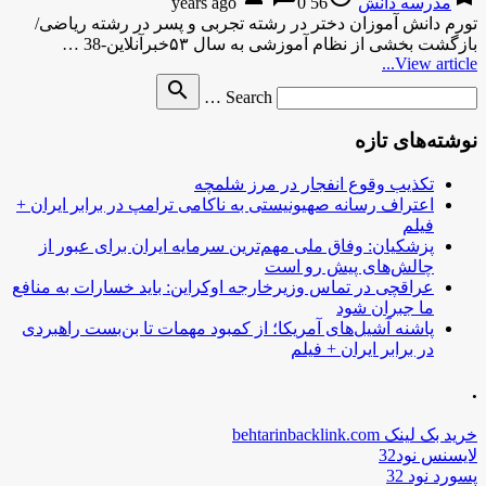
مدرسه دانش
56 years ago
0
تورم دانش آموزان دختر در رشته تجربی و پسر در رشته ریاضی/
بازگشت بخشی از نظام آموزشی به سال ۵۳خبرآنلاین-38 …
View article...
Search
search
Search …
for
نوشته‌های تازه
تکذیب وقوع انفجار در مرز شلمچه
اعتراف رسانه صهیونیستی به ناکامی ترامپ در برابر ایران +
فیلم
پزشکیان: وفاق ملی مهم‌ترین سرمایه ایران برای عبور از
چالش‌های پیش رو است
عراقچی در تماس وزیرخارجه اوکراین: باید خسارات به منافع
ما جبران شود
پاشنه آشیل‌های آمریکا؛ از کمبود مهمات تا بن‌بست راهبردی
در برابر ایران + فیلم
.
خرید بک لینک behtarinbacklink.com
لایسنس نود32
پسورد نود 32