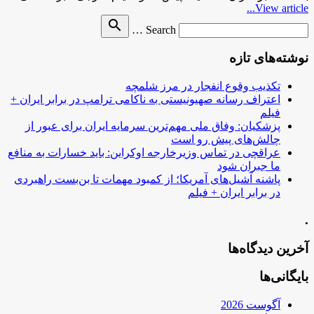
View article...
Search
search
Search …
for
نوشته‌های تازه
تکذیب وقوع انفجار در مرز شلمچه
اعتراف رسانه صهیونیستی به ناکامی ترامپ در برابر ایران +
فیلم
پزشکیان: وفاق ملی مهم‌ترین سرمایه ایران برای عبور از
چالش‌های پیش رو است
عراقچی در تماس وزیرخارجه اوکراین: باید خسارات به منافع
ما جبران شود
پاشنه آشیل‌های آمریکا؛ از کمبود مهمات تا بن‌بست راهبردی
در برابر ایران + فیلم
.
آخرین دیدگاه‌ها
بایگانی‌ها
آگوست 2026