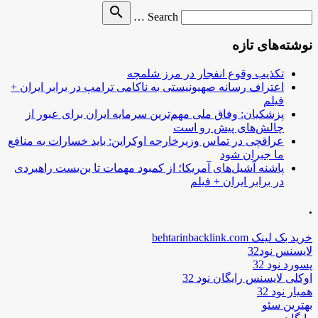
Search
search
Search …
for
نوشته‌های تازه
تکذیب وقوع انفجار در مرز شلمچه
اعتراف رسانه صهیونیستی به ناکامی ترامپ در برابر ایران +
فیلم
پزشکیان: وفاق ملی مهم‌ترین سرمایه ایران برای عبور از
چالش‌های پیش رو است
عراقچی در تماس وزیرخارجه اوکراین: باید خسارات به منافع
ما جبران شود
پاشنه آشیل‌های آمریکا؛ از کمبود مهمات تا بن‌بست راهبردی
در برابر ایران + فیلم
.
خرید بک لینک behtarinbacklink.com
لایسنس نود32
پسورد نود 32
اوکلی لایسنس رایگان نود 32
همیار نود 32
بهترین سئو