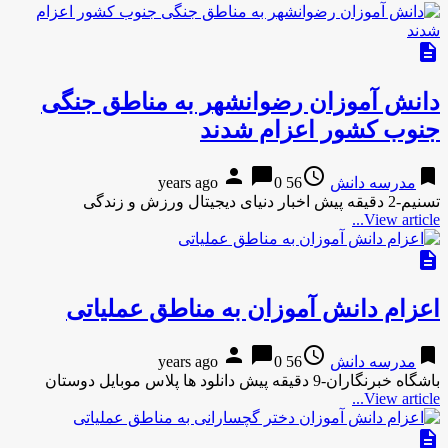
description
دانش آموزان رضوانشهر به مناطق جنگی
جنوب کشور اعزام شدند
person
chat_bubble
access_time
bookmark
مدرسه دانش
56 years ago
0
تسنیم-2 دقیقه پیش اخبار دنیای دیجیتال ورزش و زندگی
View article...
description
اعزام دانش آموزان به مناطق عملیاتی
person
chat_bubble
access_time
bookmark
مدرسه دانش
56 years ago
0
باشگاه خبرنگاران-9 دقیقه پیش دانلود ها پلاس موبایل دوستان
View article...
description