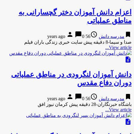
اعزام دانش آموزان دختر گچسارانی به
مناطق عملیاتی
person
chat_bubble
access_time
bookmark
مدرسه دانش
56 years ago
0
صدا و سیما-8 دقیقه پیش سایت خبری زندگی باران فیلم
View article...
description
دانش آموزان لنگرودی در مناطق عملیاتی
دوران دفاع مقدس
person
chat_bubble
access_time
bookmark
مدرسه دانش
56 years ago
0
باشگاه خبرنگاران-28 دقیقه پیش کرمان نیوز افق
View article...
description