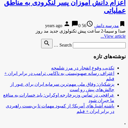
اعزام دانش آموزان پسر لنگرودی به مناطق
عملیاتی
person
chat_bubble
access_time
bookmark
مدرسه دانش
56 years ago
0
صدا و سیما-2 ساعت پیش تکنولوژی جدید مد روز
View article...
Search
search
Search …
for
نوشته‌های تازه
تکذیب وقوع انفجار در مرز شلمچه
اعتراف رسانه صهیونیستی به ناکامی ترامپ در برابر ایران +
فیلم
پزشکیان: وفاق ملی مهم‌ترین سرمایه ایران برای عبور از
چالش‌های پیش رو است
عراقچی در تماس وزیرخارجه اوکراین: باید خسارات به منافع
ما جبران شود
پاشنه آشیل‌های آمریکا؛ از کمبود مهمات تا بن‌بست راهبردی
در برابر ایران + فیلم
.