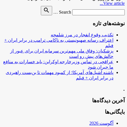
View article...
Search
search
Search …
for
نوشته‌های تازه
تکذیب وقوع انفجار در مرز شلمچه
اعتراف رسانه صهیونیستی به ناکامی ترامپ در برابر ایران +
فیلم
پزشکیان: وفاق ملی مهم‌ترین سرمایه ایران برای عبور از
چالش‌های پیش رو است
عراقچی در تماس وزیرخارجه اوکراین: باید خسارات به منافع
ما جبران شود
پاشنه آشیل‌های آمریکا؛ از کمبود مهمات تا بن‌بست راهبردی
در برابر ایران + فیلم
.
آخرین دیدگاه‌ها
بایگانی‌ها
آگوست 2026