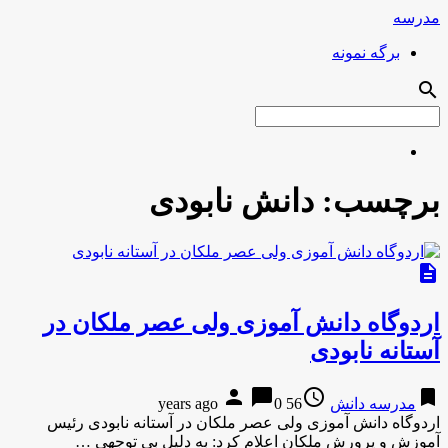
مدرسه
برگه نمونه
search
برچسب:
دانش نابودی
description
اردوگاه دانش آموزی ولی عصر ملکان در
آستانه نابودی
person
chat_bubble
access_time
bookmark
مدرسه دانش
56 years ago
0
اردوگاه دانش آموزی ولی عصر ملکان در آستانه نابودی رئیس
آموزش و پرورش ملکان اعلام کرد: به دلیل بی توجهی …