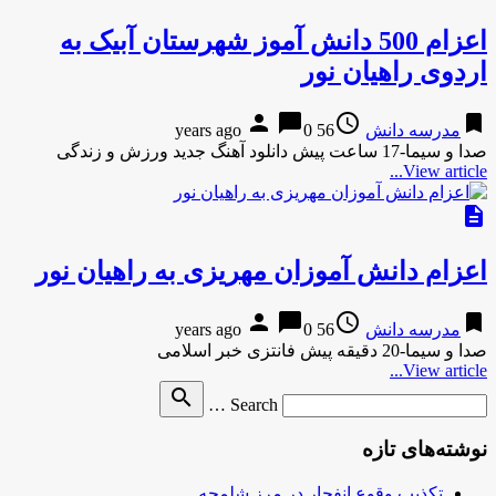
اعزام 500 دانش آموز شهرستان آبیک به
اردوی راهیان نور
person
chat_bubble
access_time
bookmark
مدرسه دانش
56 years ago
0
صدا و سیما-17 ساعت پیش دانلود آهنگ جدید ورزش و زندگی
View article...
description
اعزام دانش آموزان مهریزی به راهیان نور
person
chat_bubble
access_time
bookmark
مدرسه دانش
56 years ago
0
صدا و سیما-20 دقیقه پیش فانتزی خبر اسلامی
View article...
Search
search
Search …
for
نوشته‌های تازه
تکذیب وقوع انفجار در مرز شلمچه