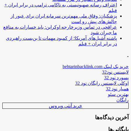
اعتراف رسانه صهیونیستی به ناکامی ترامپ در برابر ایران +
فیلم
پزشکیان: وفاق ملی مهم‌ترین سرمایه ایران برای عبور از
چالش‌های پیش رو است
عراقچی در تماس وزیرخارجه اوکراین: باید خسارات به منافع
ما جبران شود
پاشنه آشیل‌های آمریکا؛ از کمبود مهمات تا بن‌بست راهبردی
در برابر ایران + فیلم
.
خرید بک لینک behtarinbacklink.com
لایسنس نود32
پسورد نود 32
اوکلی لایسنس رایگان نود 32
همیار نود 32
بهترین سئو
رایگان
خرید آنتی ویروس
آخرین دیدگاه‌ها
بایگانی‌ها