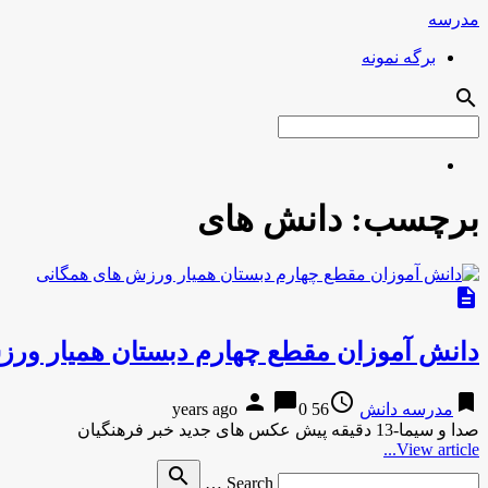
مدرسه
برگه نمونه
search
برچسب:
دانش های
description
دانش آموزان مقطع چهارم دبستان همیار ور
person
chat_bubble
access_time
bookmark
مدرسه دانش
56 years ago
0
صدا و سیما-13 دقیقه پیش عکس های جدید خبر فرهنگیان
View article...
Search
search
Search …
for