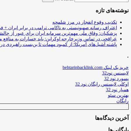
نوشته‌های تازه
تکذیب وقوع انفجار در مرز شلمچه
اعتراف رسانه صهیونیستی به ناکامی ترامپ در برابر ایران + فی
پزشکیان: وفاق ملی مهم‌ترین سرمایه ایران برای عبور از چا
عراقچی در تماس وزیرخارجه اوکراین: باید خسارات به منافع م
پاشنه آشیل‌های آمریکا؛ از کمبود مهمات تا بن‌بست راهبردی در ب
.
خرید بک لینک behtarinbacklink.com
لایسنس نود32
پسورد نود 32
اوکلی لایسنس رایگان نود 32
همیار نود 32
بهترین سئو
رایگان
آخرین دیدگاه‌ها
بایگانی‌ها