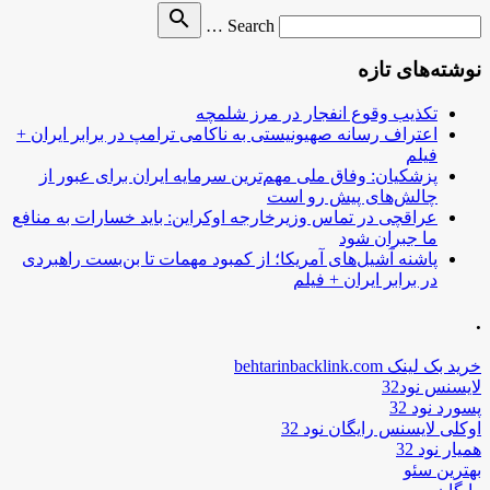
Search
search
Search …
for
نوشته‌های تازه
تکذیب وقوع انفجار در مرز شلمچه
اعتراف رسانه صهیونیستی به ناکامی ترامپ در برابر ایران +
فیلم
پزشکیان: وفاق ملی مهم‌ترین سرمایه ایران برای عبور از
چالش‌های پیش رو است
عراقچی در تماس وزیرخارجه اوکراین: باید خسارات به منافع
ما جبران شود
پاشنه آشیل‌های آمریکا؛ از کمبود مهمات تا بن‌بست راهبردی
در برابر ایران + فیلم
.
خرید بک لینک behtarinbacklink.com
لایسنس نود32
پسورد نود 32
اوکلی لایسنس رایگان نود 32
همیار نود 32
بهترین سئو