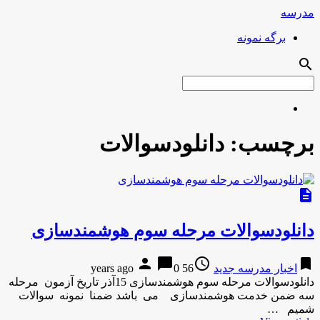
مدرسه
برگه نمونه
search
برچسب:
دانلودسوالات
description
دانلودسوالات مرحله سوم هوشمندسازی
person
chat_bubble
access_time
bookmark
اخبار مدرسه جدید
56 years ago
0
دانلودسوالات مرحله سوم هوشمندسازی 15آذر تاریخ آزمون مرحله
سه ضمن خدمت هوشمندسازی می باشد ضمنا نمونه سوالات
شمیم …