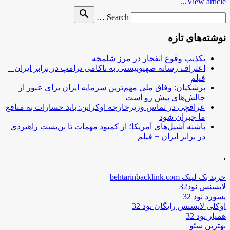
View article...
Search
search
Search …
for
نوشته‌های تازه
تکذیب وقوع انفجار در مرز شلمچه
اعتراف رسانه صهیونیستی به ناکامی ترامپ در برابر ایران +
فیلم
پزشکیان: وفاق ملی مهم‌ترین سرمایه ایران برای عبور از
چالش‌های پیش رو است
عراقچی در تماس وزیرخارجه اوکراین: باید خسارات به منافع
ما جبران شود
پاشنه آشیل‌های آمریکا؛ از کمبود مهمات تا بن‌بست راهبردی
در برابر ایران + فیلم
.
خرید بک لینک behtarinbacklink.com
لایسنس نود32
پسورد نود 32
اوکلی لایسنس رایگان نود 32
همیار نود 32
بهترین سئو