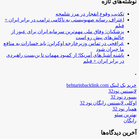
نوشته‌های تازه
تکذیب وقوع انفجار در مرز شلمچه
اعتراف رسانه صهیونیستی به ناکامی ترامپ در برابر ایران +
فیلم
پزشکیان: وفاق ملی مهم‌ترین سرمایه ایران برای عبور از
چالش‌های پیش رو است
عراقچی در تماس وزیرخارجه اوکراین: باید خسارات به منافع
ما جبران شود
پاشنه آشیل‌های آمریکا؛ از کمبود مهمات تا بن‌بست راهبردی
در برابر ایران + فیلم
.
خرید بک لینک behtarinbacklink.com
لایسنس نود32
پسورد نود 32
اوکلی لایسنس رایگان نود 32
همیار نود 32
بهترین سئو
رایگان
آخرین دیدگاه‌ها