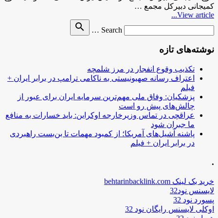
کمیجانی دبیرکل مجمع …
View article...
Search
search
Search …
for
نوشته‌های تازه
تکذیب وقوع انفجار در مرز شلمچه
اعتراف رسانه صهیونیستی به ناکامی ترامپ در برابر ایران +
فیلم
پزشکیان: وفاق ملی مهم‌ترین سرمایه ایران برای عبور از
چالش‌های پیش رو است
عراقچی در تماس وزیرخارجه اوکراین: باید خسارات به منافع
ما جبران شود
پاشنه آشیل‌های آمریکا؛ از کمبود مهمات تا بن‌بست راهبردی
در برابر ایران + فیلم
.
خرید بک لینک behtarinbacklink.com
لایسنس نود32
پسورد نود 32
اوکلی لایسنس رایگان نود 32