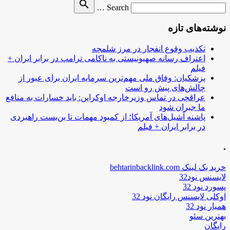
Search
search
Search …
for
نوشته‌های تازه
تکذیب وقوع انفجار در مرز شلمچه
اعتراف رسانه صهیونیستی به ناکامی ترامپ در برابر ایران +
فیلم
پزشکیان: وفاق ملی مهم‌ترین سرمایه ایران برای عبور از
چالش‌های پیش رو است
عراقچی در تماس وزیرخارجه اوکراین: باید خسارات به منافع
ما جبران شود
پاشنه آشیل‌های آمریکا؛ از کمبود مهمات تا بن‌بست راهبردی
در برابر ایران + فیلم
.
خرید بک لینک behtarinbacklink.com
لایسنس نود32
پسورد نود 32
اوکلی لایسنس رایگان نود 32
همیار نود 32
بهترین سئو
رایگان