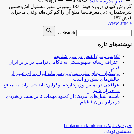
اخبار مدرسه جدید
56 years ago
0
گزارش کیهان درباره فیش 187 میلیونی مدیر مسئول اش/حسین
شریعتمداری: بی‌معرفت‌ها مبلغ آن را کم کرده‌اند وقتی ماجرای
فیش 187 …
View article...
Search
search
Search …
for
نوشته‌های تازه
تکذیب وقوع انفجار در مرز شلمچه
اعتراف رسانه صهیونیستی به ناکامی ترامپ در برابر ایران +
فیلم
پزشکیان: وفاق ملی مهم‌ترین سرمایه ایران برای عبور از
چالش‌های پیش رو است
عراقچی در تماس وزیرخارجه اوکراین: باید خسارات به منافع
ما جبران شود
پاشنه آشیل‌های آمریکا؛ از کمبود مهمات تا بن‌بست راهبردی
در برابر ایران + فیلم
.
خرید بک لینک behtarinbacklink.com
لایسنس نود32