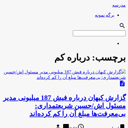
مدرسه
برگه نمونه
search
برچسب:
درباره کم
description
گزارش کیهان درباره فیش 187 میلیونی مدیر
مسئول اش/حسین شریعتمداری:
بی‌معرفت‌ها مبلغ آن را کم کرده‌اند
person
chat_bubble
access_time
bookmark