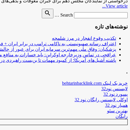
درخواستی از نمایندگان مجلس دهم برای جبران معوقات و بدهی‌ه
View article...
Search
search
Search …
for
نوشته‌های تازه
تکذیب وقوع انفجار در مرز شلمچه
اعتراف رسانه صهیونیستی به ناکامی ترامپ در برابر ایران + فی
پزشکیان: وفاق ملی مهم‌ترین سرمایه ایران برای عبور از چا
عراقچی در تماس وزیرخارجه اوکراین: باید خسارات به منافع م
پاشنه آشیل‌های آمریکا؛ از کمبود مهمات تا بن‌بست راهبردی در ب
.
خرید بک لینک behtarinbacklink.com
لایسنس نود32
پسورد نود 32
اوکلی لایسنس رایگان نود 32
همیار نود 32
بهترین سئو
رایگان