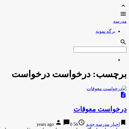
expand_less

مدرسه
برگه نمونه
search
برچسب:
درخواست درخواست
description
درخواست معوقات
person
chat_bubble
access_time
bookmark
اخبار مدرسه جدید
56 years ago
0